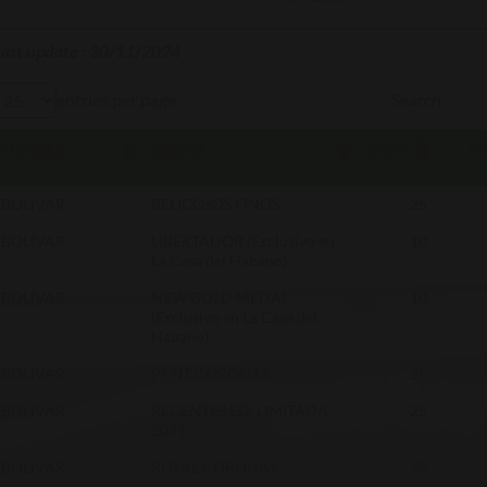
Last update : 30/11/2024
entries per page
Search:
MARQUE
CIGARE
COND.
PR
BOLIVAR
BELICOSOS FINOS
25
BOLIVAR
LIBERTADOR (Exclusivo en
10
La Casa del Habano)
BOLIVAR
NEW GOLD MEDAL
10
(Exclusivo en La Casa del
Habano)
BOLIVAR
PETIT CORONAS
25
BOLIVAR
REGENTES ED. LIMITADA
25
2021
BOLIVAR
ROYAL CORONAS
25