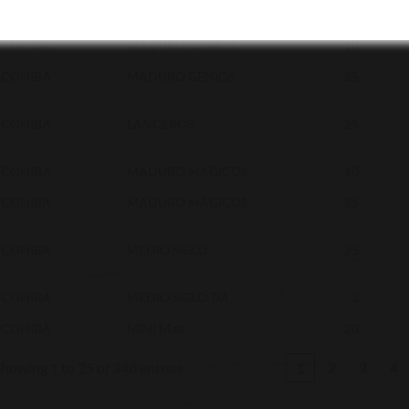
COHIBA
EXQUISITOS
25
COHIBA
MADURO GENIOS
10
COHIBA
MADURO GENIOS
25
COHIBA
LANCEROS
25
COHIBA
MADURO MAGICOS
10
COHIBA
MADURO MAGICOS
25
COHIBA
MEDIO SIGLO
25
COHIBA
MEDIO SIGLO T/A
3
COHIBA
MINI Maq.
20
howing 1 to 25 of 348 entries
‹
1
2
3
4