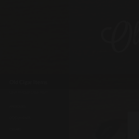
Skip
to
content
Search
Old Cigar Items
Love Vintage Cigar Stuff
ANTIQUES
DOCUMENTS
CIGARS