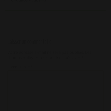
« Tronquitos » cubains
Laisser un commentaire
Votre adresse e-mail ne sera pas publiée.
Les
champs obligatoires sont indiqués avec
*
Commentaire
*