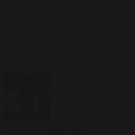
MAJESTUOSOS
1966
Affichage des éléments 1 à 25 sur 480 éléments
…
1
2
3
4
5
20
❮
❯
Importateur HABANOS pour l’Italie :
Diadema Spa
Buste en bronze Alejandro Robaina