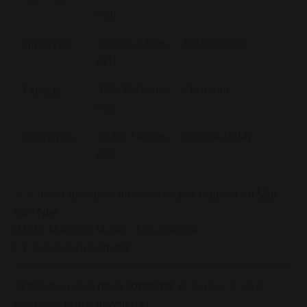
(43)
106x16,27mm
Petit corona
MINUTOS
(41)
178x19,04mm
Churchill
TAINOS
(48)
132x17,46mm
Corona (MM)
TRIUNFOS
(44)
* : A noter quelques différences par rapport au
Min
Ron Nee
(MM) : Machine Made – Fait machine
( ) : Cepo approximatif
N’hésitez pas à
nous contacter
et pensez à vous
inscrire à notre
newsletter
.