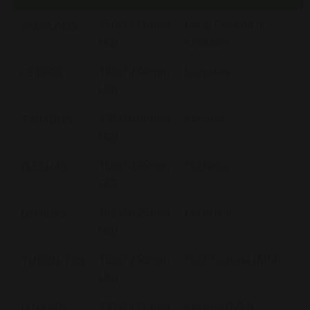
154x17,06mm
Long Corona //
SABROSOS
(43)
Cristales
162x17,06mm
Lonsdale
CETROS
(43)
138x16,66mm
Corona
TAPADOS
(42)
156x14,68mm
Perfecto
FLECHAS
(37)
162x18,25mm
Lonsdale
GLORIAS
(46)
125x17,85mm
Petit Corona (MM)
TURQUITOS
(45)
139x17,06mm
Corona (MM)
PINARES