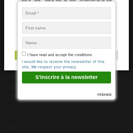
COHIBA BEHIKE BHK 54
10
23
COHIBA BEHIKE BHK 56
10
25
COHIBA COLECCION HABANOS IDEALES
20
50
Age Verification
COHIBA CORONAS ESPECIALES
25
2
COHIBA ESPLENDIDOS
25
11
You must be
18
years old to enter.
COHIBA EXQUISITOS
5
1
I have read and accept the conditions
OUI / YES
NON / NO
COHIBA GENIOS
10
9
I would like to receive the newsletter of this
site, We respect your privacy.
COHIBA LANCEROS
25
8
COHIBA MAGICOS
10
7
COHIBA MAGICOS
25
7
FERMER
COHIBA MAJESTUOSOS 1966
20
20
COHIBA MEDIO SIGLO
25
6
COHIBA MEDIO SIGLO TUBOS
1
6
COHIBA MEDIO SIGLO TUBOS
3
6