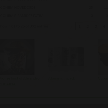
COHIBA NOVEDOSOS
25
11
COHIBA PIRAMIDES EXTRA
10
10
howing 1 to 25 of 392 entries
‹
1
2
3
4
Bronze bust of Alejandro
Aluminium pack
Cuban
ROBAINA