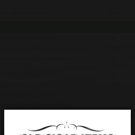
entries per page
Search:
CIGARE
COND.
€ / 
BOLIVAR BELICOSOS FINOS
25
1
BOLIVAR BELICOSOS FINOS
25
1
BOLIVAR BELICOSOS FINOS RESERVA
20
10
COSECHA 2016
BOLIVAR LIBERTADOR
10
2
BOLIVAR PETIT CORONAS
25
1
BOLIVAR ROYAL CORONAS
25
1
BOLIVAR ROYAL CORONAS TUBOS
1
1
COHIBA 55 ANNIVERSARIO
10
30
COHIBA BEHIKE BHK 52
10
18