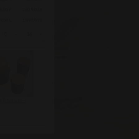
5,00 €
2 875,00 €
9,00 €
1 090,00 €
…
5
16
›
 Tronquitos